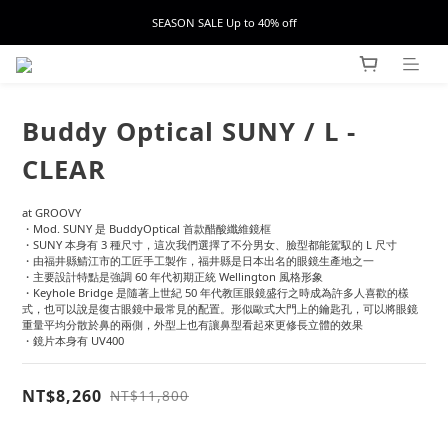
SEASON SALE Up to 40% off
Buddy Optical SUNY / L -
CLEAR
at GROOVY
・Mod. SUNY 是 BuddyOptical 首款醋酸纖維鏡框
・SUNY 本身有 3 種尺寸，這次我們選擇了不分男女、臉型都能駕馭的 L 尺寸
・由福井縣鯖江市的工匠手工製作，福井縣是日本出名的眼鏡生產地之一
・主要設計特點是強調 60 年代初期正統 Wellington 風格形象
・Keyhole Bridge 是隨著上世紀 50 年代教匡眼鏡盛行之時成為許多人喜歡的樣
式，也可以說是復古眼鏡中最常見的配置。形似歐式大門上的鑰匙孔，可以將眼鏡
重量平均分散於鼻的兩側，外型上也有讓鼻型看起來更修長立體的效果
・鏡片本身有 UV400
NT$8,260
NT$11,800