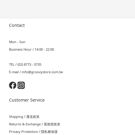
Contact
Mon - Sun
Business Hour / 14:00 - 22:00
TEL / (02) 8773 - 0735
E-mail / info@groovystore.com.tw
Customer Service
Shipping / 運送政策
Returns & Exchange / 退換貨政策
Privacy Protection / 隱私權保護