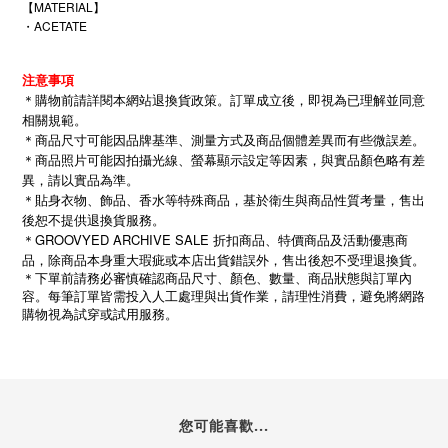
【MATERIAL】
・ACETATE
注意事項
＊購物前請詳閱本網站退換貨政策。訂單成立後，即視為已理解並同意
相關規範。
＊商品尺寸可能因品牌基準、測量方式及商品個體差異而有些微誤差。
＊商品照片可能因拍攝光線、螢幕顯示設定等因素，與實品顏色略有差
異，請以實品為準。
＊貼身衣物、飾品、香水等特殊商品，基於衛生與商品性質考量，售出
後恕不提供退換貨服務。
＊GROOVYED ARCHIVE SALE 折扣商品、特價商品及活動優惠商
品，除商品本身重大瑕疵或本店出貨錯誤外，售出後恕不受理退換貨。
＊下單前請務必審慎確認商品尺寸、顏色、數量、商品狀態與訂單內
容。每筆訂單皆需投入人工處理與出貨作業，請理性消費，避免將網路
購物視為試穿或試用服務。
您可能喜歡...