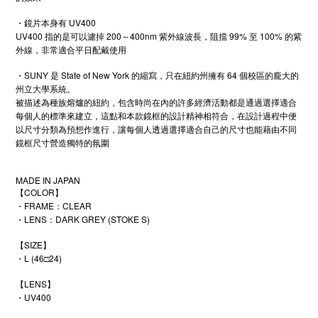
・鏡片本身有 UV400
UV400 指的是可以濾掉 200～400nm 紫外線波長，阻擋 99% 至 100% 的紫
外線，非常適合平日配戴使用
・SUNY 是 State of New York 的縮寫，只在紐約州擁有 64 個校區的龐大的
州立大學系統。
被描述為種族熔爐的紐約，包含時尚在內的許多經濟活動都是通過選擇適合
每個人的標準來建立，這點和本款鏡框的設計精神相符合，在設計過程中便
以尺寸分類為預想作進行，讓每個人透過選擇適合自己的尺寸也能藉由不同
鏡框尺寸營造獨特的氛圍
MADE IN JAPAN
【COLOR】
・FRAME：CLEAR
・LENS：DARK GREY (STOKE S)
【SIZE】
・L (46□24)
【LENS】
・UV400