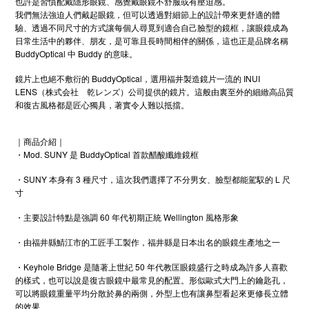
也許是習慣配戴隱形眼鏡、感覺戴眼鏡不舒服或有壓迫感。
我們無法強迫人們戴起眼鏡，但可以透過對細節上的設計帶來更舒適的體
驗、透過不同尺寸的方式讓每個人尋覓到適合自己臉型的鏡框，讓眼鏡成為
日常生活中的夥伴、朋友，是可靠且長時間相伴的關係，這也正是品牌名稱
BuddyOptical 中 Buddy 的意味。
鏡片上也絕不敷衍的 BuddyOptical，選用福井製造鏡片一流的 INUI
LENS（株式会社 乾レンズ）公司提供的鏡片。這般由裏至外的細緻高品質
和復古風格都是匠心獨具，著實令人難以抵擋。
｜商品介紹｜
・Mod. SUNY 是 BuddyOptical 首款醋酸纖維鏡框
・SUNY 本身有 3 種尺寸，這次我們選擇了不分男女、臉型都能駕馭的 L 尺
寸
・主要設計特點是強調 60 年代初期正統 Wellington 風格形象
・由福井縣鯖江市的工匠手工製作，福井縣是日本出名的眼鏡生產地之一
・Keyhole Bridge 是隨著上世紀 50 年代教匡眼鏡盛行之時成為許多人喜歡
的樣式，也可以說是復古眼鏡中最常見的配置。形似歐式大門上的鑰匙孔，
可以將眼鏡重量平均分散於鼻的兩側，外型上也有讓鼻型看起來更修長立體
的效果