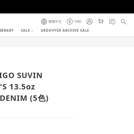
繁體中文
TWD
IBRARY
SALE
GROOVYED ARCHIVE SALE
立即購買
IGO SUVIN
S 13.5oz
 DENIM (5色)