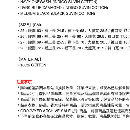
・NAVY ONEWASH
(INDIGO SUVIN COTTON)
・DARK BLUE DAMAGED
(INDIGO SUVIN COTTON)
・MEDIUM BLACK
(BLACK SUVIN COTTON)
【SIZE】(CM)
・25：腰圍 63 / 襠上長 24.5 / 襠下長 68 / 大腿寬 28.5 / 褲口寬 17 
・26：腰圍 66 / 襠上長 25 / 襠下長 68 / 大腿寬 29.5 / 褲口寬 17.5 
・27：腰圍 69 / 襠上長 25.5 / 襠下長 70 / 大腿寬 30.5 / 褲口寬 18 
・28：腰圍 72 / 襠上長 26 / 襠下長 70 / 大腿寬 31.5 / 褲口寬 18.5 
【MATERIAL】
・100% COTTON
注意事項
＊購物前請詳閱本網站退換貨政策。訂單成立後，即視為已理解並同
＊商品尺寸可能因品牌基準、測量方式及商品個體差異而有些微誤差
＊商品照片可能因拍攝光線、螢幕顯示設定等因素，與實品顏色略有
＊貼身衣物、飾品、香水等特殊商品，基於衛生與商品性質考量，售
＊GROOVYED ARCHIVE SALE 折扣商品、特價商品及活
＊下單前請務必審慎確認商品尺寸、顏色、數量、商品狀態與訂單內