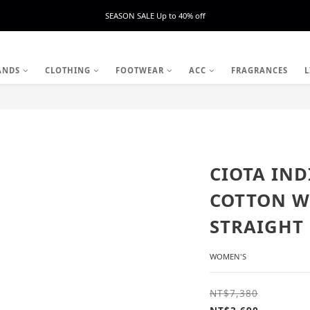
SEASON SALE Up to 40% off
ANDS
CLOTHING
FOOTWEAR
ACC
FRAGRANCES
L
CIOTA IND
COTTON W'
STRAIGHT
WOMEN'S
NT$7,380