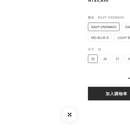
NT$3,690
顏色
: NAVY ONEWASH
NAVY ONEWASH
DA
MD-BLUE-D
LIGHT 
尺寸
: 25
25
26
27
2
加入購物車