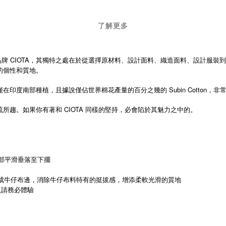
了解更多
推出的服裝品牌 CIOTA，其獨特之處在於從選擇原材料、設計面料、織造面料、設
料的個性和質地。
印度南部種植，且據說僅佔世界棉花產量的百分之幾的 Subin Cotton，非常
流所趨。如果你有著和 CIOTA 同樣的堅持，必會陷於其魅力之中的。
腰部平滑垂落至下擺
編織完成牛仔布邊，消除牛仔布料特有的挺拔感，增添柔軟光滑的質地
人請務必體驗