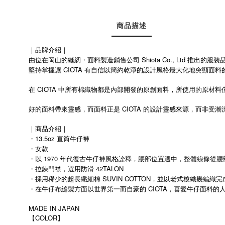
商品描述
｜品牌介紹｜
由位在岡山的縫紉・面料製造銷售公司 Shiota Co., Ltd 
堅持掌握讓 CIOTA 有自信以簡約乾淨的設計風格最大化地突顯面
在 CIOTA 中所有棉織物都是內部開發的原創面料，所使用的原材料僅在
好的面料帶來靈感，而面料正是 CIOTA 的設計靈感來源，而非受潮
｜商品介紹｜
・13.5oz 直筒牛仔褲
・女款
・以 1970 年代復古牛仔褲風格詮釋，腰部位置適中，整體線條從
・拉鍊門襟，選用防滑 42TALON
・採用稀少的超長纖細棉 SUVIN COTTON，並以老式梭織幾
・在牛仔布縫製方面以世界第一而自豪的 CIOTA，喜愛牛仔面料的
MADE IN JAPAN
【COLOR】