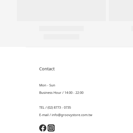
Contact
Mon - Sun
Business Hour / 14:00 - 22:00
TEL / (02) 8773 - 0735
E-mail / info@groovystore.com.tw