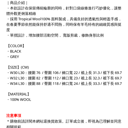
｜商品介紹｜
・本款設計在保留傳統輪廓的同時，針對口袋線條進行巧妙優化，讓整
體外觀更俐落精緻
・採用 Tropical Wool100% 面料製成，具備良好的透氣性與輕盈手感，
在春夏季節依然能保持舒適不悶熱，同時保有羊毛特有的細緻質感與挺
度
・單摺設計，增加腰部活動空間， 寬版剪裁，修飾身形比例
【COLOR】
・BLACK
・GREY
【SIZE】(CM)
・W30 L30：腰圍 76
/ 臀圍 106 / 褲口寬 22 / 襠上長 31.3 / 襠下長 69.7
・W32 L30：腰圍 82
/ 臀圍 112 / 褲口寬 23 / 襠上長 32.3 / 襠下長 69.7
・W34 L30：腰圍 88
/ 臀圍 118 / 褲口寬 24 / 襠上長 33.3 / 襠下長 69.7
【MATERIAL】
・100% WOOL
注意事項
＊購物前請詳閱本網站退換貨政策。訂單成立後，即視為已理解並同意
相關規範。