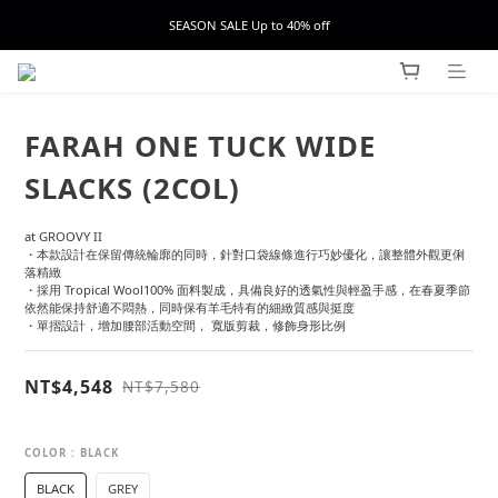
SEASON SALE Up to 40% off
FARAH ONE TUCK WIDE
SLACKS (2COL)
at GROOVY II
・本款設計在保留傳統輪廓的同時，針對口袋線條進行巧妙優化，讓整體外觀更俐
落精緻
・採用 Tropical Wool100% 面料製成，具備良好的透氣性與輕盈手感，在春夏季節
依然能保持舒適不悶熱，同時保有羊毛特有的細緻質感與挺度
・單摺設計，增加腰部活動空間， 寬版剪裁，修飾身形比例
NT$4,548
NT$7,580
COLOR
: BLACK
BLACK
GREY