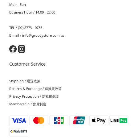
Mon - Sun
Business Hour / 14:00 - 22:00
TEL / (02) 8773 - 0735
E-mail / info@groovystore.com.tw
Customer Service
Shipping / 運送政策
Returns & Exchange / 退換貨政策
Privacy Protection / 隱私權保護
Membership / 會員制度