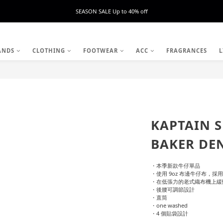
SEASON SALE Up to 40% off
ANDS
CLOTHING
FOOTWEAR
ACC
FRAGRANCES
L
KAPTAIN 
BAKER DE
・本季新款牛仔單品
・使用 9oz 布邊牛仔布，
・在低張力的老式織布機上緩
・後腰可調節設計
・直筒
・one washed
・4 個貼袋設計