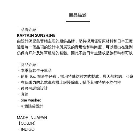
商品描述
｜品牌介紹｜
KAPTAIN SUNSHINE
由設計師児島晉輔主理的服飾品牌，堅持採用優質原材料和日本工廠
通過每一個品項的設計中所展現的實用性和時尚度，可以看出在受到
仍保有戶外及海軍服裝的精髓。因此不論日常生活或是旅行時都可以
｜商品介紹｜
・本季新款牛仔單品
・使用 9oz 布邊牛仔布，採用特殊紡紗方式製成，與天然棉結、亞
・在低張力的老式織布機上緩慢編織，賦予其獨特的不均勻性
・後腰可調節設計
・直筒
・one washed
・4 個貼袋設計
MADE IN JAPAN
【COLOR】
・INDIGO