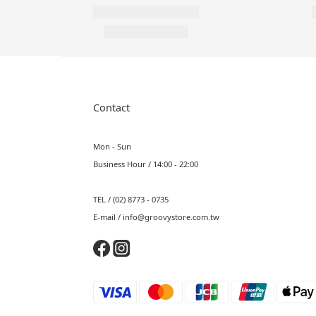
Contact
Mon - Sun
Business Hour / 14:00 - 22:00
TEL / (02) 8773 - 0735
E-mail / info@groovystore.com.tw