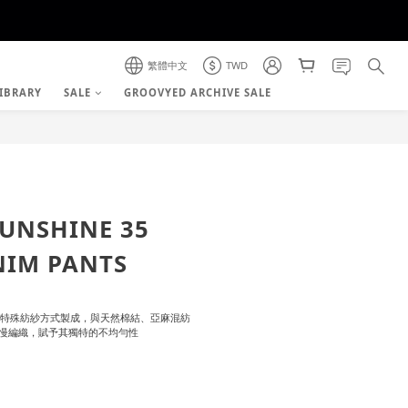
繁體中文
TWD
IBRARY
SALE
GROOVYED ARCHIVE SALE
立即購買
SUNSHINE 35
NIM PANTS
採用特殊紡紗方式製成，與天然棉結、亞麻混紡
慢編織，賦予其獨特的不均勻性