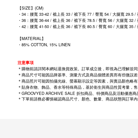
【SIZE】(CM)
・34：腰寬 33-42 / 襠上長 33 / 襠下長 77 / 臀寬 54 / 大腿寬 29.5 /
・36：腰寬 36-44 / 襠上長 36 / 襠下長 78.5 / 臀寬 56 / 大腿寬 32 
・42：腰寬 41-50 / 襠上長 36 / 襠下長 80.5 / 臀寬 60 / 大腿寬 35 
【MATERIAL】
・85% COTTON, 15% LINEN
注意事項
＊購物前請詳閱本網站退換貨政策。訂單成立後，即視為已理解並同
＊商品尺寸可能因品牌基準、測量方式及商品個體差異而有些微誤差
＊商品照片可能因拍攝光線、螢幕顯示設定等因素，與實品顏色略有
＊貼身衣物、飾品、香水等特殊商品，基於衛生與商品性質考量，售
＊GROOVYED ARCHIVE SALE 折扣商品、特價商品及活
＊下單前請務必審慎確認商品尺寸、顏色、數量、商品狀態與訂單內