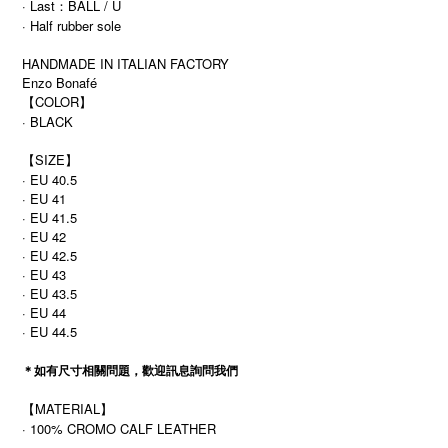
· Last：BALL / U
· Half rubber sole
HANDMADE IN ITALIAN FACTORY
Enzo Bonafé
【COLOR】
· BLACK
【SIZE】
· EU 40.5
· EU 41
· EU 41.5
· EU 42
· EU 42.5
· EU 43
· EU 43.5
· EU 44
· EU 44.5
＊如有尺寸相關問題，歡迎訊息詢問我們
【MATERIAL】
· 100% CROMO CALF LEATHER