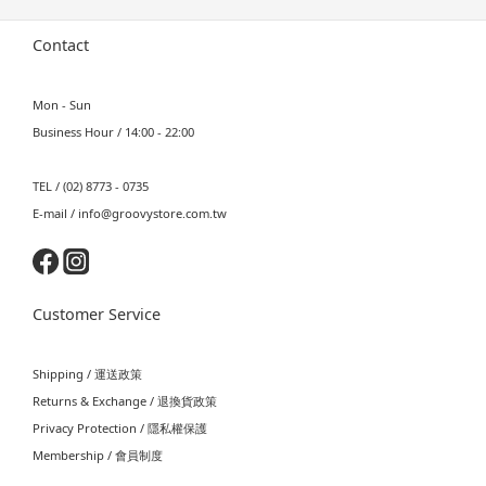
Contact
Mon - Sun
Business Hour / 14:00 - 22:00
TEL / (02) 8773 - 0735
E-mail / info@groovystore.com.tw
Customer Service
Shipping / 運送政策
Returns & Exchange / 退換貨政策
Privacy Protection / 隱私權保護
Membership / 會員制度