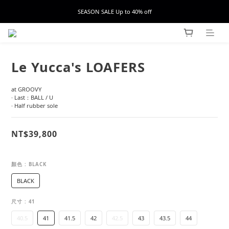
SEASON SALE Up to 40% off
Le Yucca's LOAFERS
at GROOVY
· Last：BALL / U
· Half rubber sole
NT$39,800
顏色
: BLACK
BLACK
尺寸
: 41
40.5
41
41.5
42
42.5
43
43.5
44