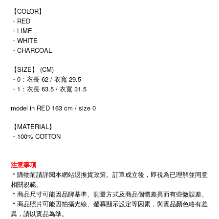
【COLOR】
・RED
・LIME
・WHITE
・CHARCOAL
【SIZE】 (CM)
・0：衣長 62 / 衣寬 29.5
・1：衣長 63.5 / 衣寬 31.5
model in RED 163 cm / size 0
【MATERIAL】
・100% COTTON
注意事項
＊購物前請詳閱本網站退換貨政策。訂單成立後，即視為已理解並同意
相關規範。
＊商品尺寸可能因品牌基準、測量方式及商品個體差異而有些微誤差。
＊商品照片可能因拍攝光線、螢幕顯示設定等因素，與實品顏色略有差
異，請以實品為準。