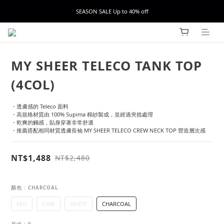
SEASON SALE Up to 40% off
MY SHEER TELECO TANK TOP
(4COL)
・透膚感的 Teleco 面料
・高規格材質由 100% Supima 棉紗製成，並經過夾捻處理
・乾爽的觸感，貼身穿著非常舒適
・推薦搭配相同材質透膚長袖 MY SHEER TELECO CREW NECK TOP 營造層次感
NT$1,488
NT$2,480
顏色
: CHARCOAL
RED
LIME
WHITE
CHARCOAL