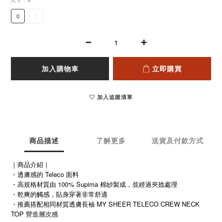
尺寸
: 0
0
1
加入購物車
立即購買
加入追蹤清單
商品描述
了解更多
送貨及付款方式
｜商品介紹｜
・透膚感的 Teleco 面料
・高規格材質由 100% Supima 棉紗製成，並經過夾捻處理
・乾爽的觸感，貼身穿著非常舒適
・推薦搭配相同材質透膚長袖 MY SHEER TELECO CREW NECK
TOP 營造層次感