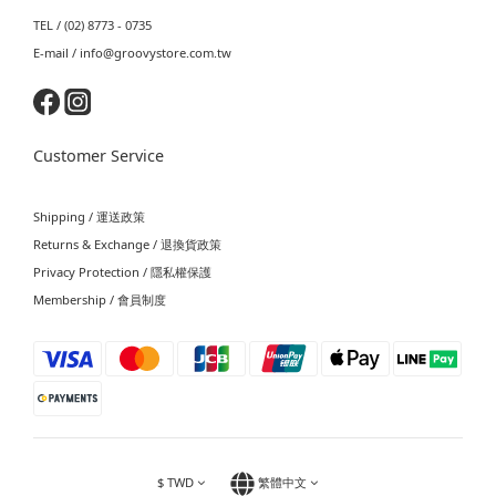
TEL / (02) 8773 - 0735
E-mail / info@groovystore.com.tw
Customer Service
Shipping / 運送政策
Returns & Exchange / 退換貨政策
Privacy Protection / 隱私權保護
Membership / 會員制度
$
TWD
繁體中文