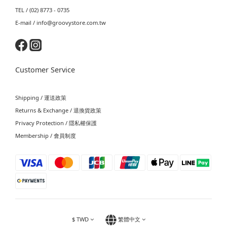
TEL / (02) 8773 - 0735
E-mail / info@groovystore.com.tw
Customer Service
Shipping / 運送政策
Returns & Exchange / 退換貨政策
Privacy Protection / 隱私權保護
Membership / 會員制度
$
TWD
繁體中文