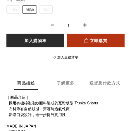
尺寸
: 46(M)
44(S)
46(M)
48(L)
加入購物車
立即購買
加入追蹤清單
商品描述
了解更多
送貨及付款方式
｜商品介紹｜
· 採用有機棉泡泡紗面料製成的寬鬆版型 Trunks Shorts
· 布料帶有自然皺感，穿著時透氣乾爽
· 新增口袋設計，進一步提升實用性
MADE IN JAPAN