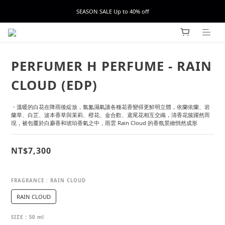
SEASON SALE Up to 40% off
PERFUMER H PERFUME - RAIN
CLOUD (EDP)
・溫暖的白花在降雨後綻放，氤氳濕氣讓各種花香變得更鮮明立體，依蘭依蘭、岩
蘭草、白芷、波本香草與茉莉、橙花、金合歡、鳶尾花相互交織，清香花簇躍然而
現，被包覆於白麝香和琥珀香氣之中，雨雲 Rain Cloud 的香氛景緻悄然成形
NT$7,300
FRAGRANCE
: RAIN CLOUD
RAIN CLOUD
SIZE
: 50 ml