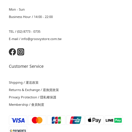
Mon - Sun
Business Hour / 14:00 - 22:00
TEL / (02) 8773 - 0735
E-mail / info@groovystore.com.tw
Customer Service
Shipping / 運送政策
Returns & Exchange / 退換貨政策
Privacy Protection / 隱私權保護
Membership / 會員制度