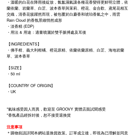
・溫暖的白花在降雨後綻放，氤氳濕氣讓各種花香變得更鮮明立體，依
蘭依蘭、岩蘭草、白芷、波本香草與茉莉、橙花、金合歡、鳶尾花相互
交織，清香花簇躍然而現，被包覆於白麝香和琥珀香氣之中，雨雲
Rain Cloud 的香氛景緻悄然成形
・淡香精 (EDP)
・用法 & 用途：適量噴灑於雙手脈搏處及耳後
【INGREDIENTS】
・佛手柑、義大利柑橘、橙花原精、依蘭依蘭原精、白芷、海地岩蘭
草、波本香草
【SIZE】
・50 ml
【COUNTRY OF ORIGIN】
・UK
*氣味感受因人而異，歡迎至 GROOVY 實體店面試聞感受
*香氛產品經拆封後，恕不接受退換貨
注意事項
＊購物前請詳閱本網站退換貨政策。訂單成立後，即視為已理解並同意