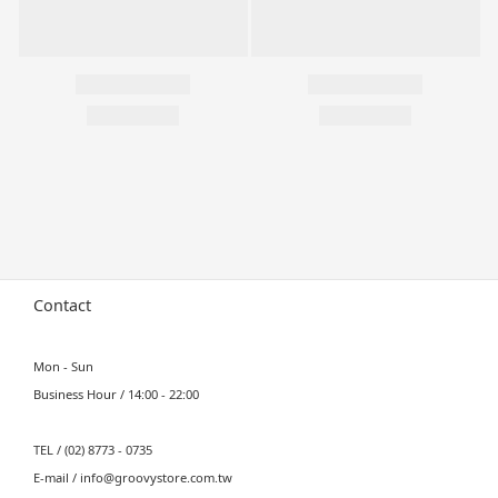
Contact
Mon - Sun
Business Hour / 14:00 - 22:00
TEL / (02) 8773 - 0735
E-mail / info@groovystore.com.tw