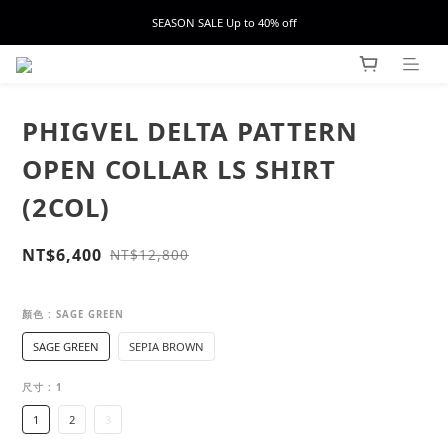
SEASON SALE Up to 40% off
PHIGVEL DELTA PATTERN
OPEN COLLAR LS SHIRT
(2COL)
NT$6,400
NT$12,800
顏色
: SAGE GREEN
SAGE GREEN
SEPIA BROWN
尺寸
: 1
1
2
3