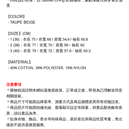
內裡設計輕薄，以
絎縫襯裡，兼顧保暖性與穿著舒適
度
【COLOR】
・TAUPE BEIGE
【SIZE】(CM)
・
1 (36)：衣長 75 / 衣寬 68 / 肩寬 54.4 / 袖長 60.8
・2 (38)：衣長 77 / 衣寬 70 / 肩寬 56 / 袖長 62
・3 (40)
79 /
72 /
57.6 /
63.2
：衣長
衣寬
肩寬
袖長
【MATERIAL】
・
,
,
45% COTTON
39% POLYESTER
16% NYLON
注意事項
＊購物前請詳閱本網站退換貨政策。訂單成立後，即視為已理解並同意
相關規範。
＊商品尺寸可能因品牌基準、測量方式及商品個體差異而有些微誤差。
＊商品照片可能因拍攝光線、螢幕顯示設定等因素，與實品顏色略有差
異，請以實品為準。
＊貼身衣物、飾品、香水等特殊商品，基於衛生與商品性質考量，售出
後恕不提供退換貨服務。