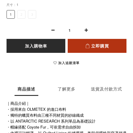
尺寸
: 1
1
2
3
加入購物車
立即購買
加入追蹤清單
商品描述
了解更多
送貨及付款方式
｜商品介紹｜
・採用來自 OLMETEX 的進口布料
獨特的蠟質布料由三種不同材質的紗線織成
・
・以 ANTARCTIC RESEARCH 系列單品為基礎設計
・帽緣搭配 Coyote Fur，可依需求自由拆卸
・
Quilted Lining