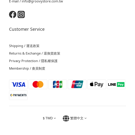
E-mail / info@groovystore.com.tw
Customer Service
Shipping / 運送政策
Returns & Exchange / 退換貨政策
Privacy Protection / 隱私權保護
Membership / 會員制度
$
TWD
繁體中文