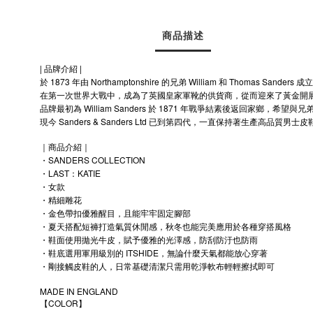
商品描述
| 品牌介紹 |
於 1873 年由 Northamptonshire 的兄弟 William 和 Thomas Sanders 成
在第一次世界大戰中，成為了英國皇家軍靴的供貨商，從而迎來了黃金開
品牌最初為 William Sanders 於 1871 年戰爭結素後返回家鄉，希
現今 Sanders & Sanders Ltd 已到第四代，一直保持著生產高品
｜商品介紹｜
・SANDERS COLLECTION
・LAST：KATIE
・女款
・精細雕花
・金色帶扣優雅醒目，且能牢牢固定腳部
・夏天搭配短褲打造氣質休閒感，秋冬也能完美應用於各種穿搭風格
・鞋面使用拋光牛皮，賦予優雅的光澤感，防刮防汙也防雨
・鞋底選用軍用級別的 ITSHIDE，無論什麼天氣都能放心穿著
・剛接觸皮鞋的人，日常基礎清潔只需用乾淨軟布輕輕擦拭即可
MADE IN ENGLAND
【COLOR】