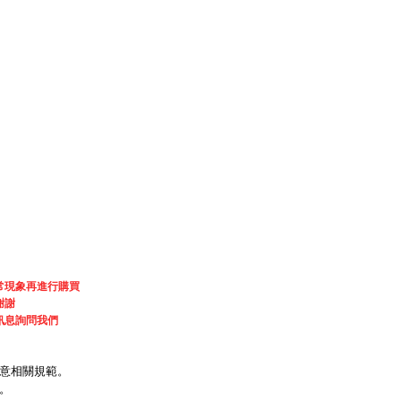
常現象再進行購買
謝謝
訊息詢問我們
意相關規範。
。