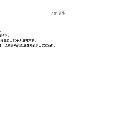
了解更多
立。
展時期。
望與兄弟建立自己的手工皮鞋業務。
質男士皮鞋，也被譽為英國最優秀的男士皮鞋品牌。