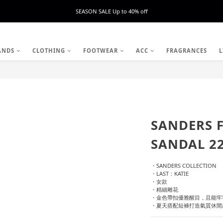
SEASON SALE Up to 40% off
ANDS
CLOTHING
FOOTWEAR
ACC
FRAGRANCES
L
SANDERS 
SANDAL 2
・SANDERS COLLECTION
・LAST：KATIE
・女款
・精細雕花
・金色帶扣優雅醒目，且能牢
・夏天搭配短褲打造氣質休閒