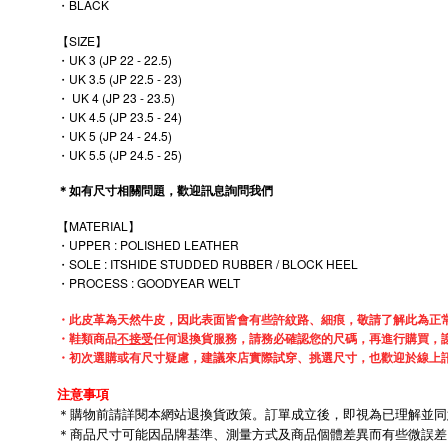
・BLACK
【SIZE】
・UK 3 (JP 22 - 22.5)
・UK 3.5 (JP 22.5 - 23)
・ UK 4 (JP 23 - 23.5)
・UK 4.5 (JP 23.5 - 24)
・UK 5 (JP 24 - 24.5)
・UK 5.5 (JP 24.5 - 25)
＊如有尺寸相關問題，歡迎訊息詢問我們
【MATERIAL】
・UPPER : POLISHED LEATHER
SOLE : ITSHIDE STUDDED RUBBER / BLOCK HEEL
・
PROCESS : GOODYEAR WELT
・
・此皮革為天然牛皮，因此表面皆會有些許紋路、細痕，敬請了解此為正
・鞋類商品
不接受
任何退換貨服務，請務必確認您的尺碼，再進行購買，
・初次選購或有尺寸疑慮，建議來店實際試穿、挑選尺寸，也歡迎於線上
注意事項
＊購物前請詳閱本網站退換貨政策。訂單成立後，即視為已理解並同
＊商品尺寸可能因品牌基準、測量方式及商品個體差異而有些微誤差