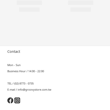
Contact
Mon - Sun
Business Hour / 14:00 - 22:00
TEL / (02) 8773 - 0735
E-mail / info@groovystore.com.tw