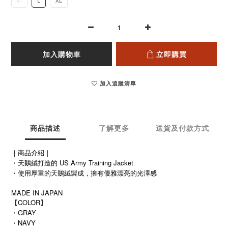
M
L
XL
加入購物車
立即購買
加入追蹤清單
商品描述
了解更多
送貨及付款方式
｜商品介紹｜
・天鵝絨打造的 US Army Training Jacket
・使用厚重的天鵝絨製成，擁有優雅漂亮的光澤感
MADE IN JAPAN
【COLOR】
・GRAY
・NAVY