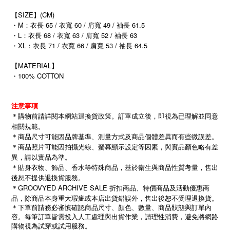
【SIZE】(CM)
・M：衣長 65 / 衣寬 60 / 肩寬 49 / 袖長 61.5
・L：衣長 68 / 衣寬 63 / 肩寬 52 / 袖長 63
・XL：衣長 71 / 衣寬 66 / 肩寬 53 / 袖長 64.5
【MATERIAL】
・100% COTTON
注意事項
＊購物前請詳閱本網站退換貨政策。訂單成立後，即視為已理解並同意
相關規範。
＊商品尺寸可能因品牌基準、測量方式及商品個體差異而有些微誤差。
＊商品照片可能因拍攝光線、螢幕顯示設定等因素，與實品顏色略有差
異，請以實品為準。
＊貼身衣物、飾品、香水等特殊商品，基於衛生與商品性質考量，售出
後恕不提供退換貨服務。
＊GROOVYED ARCHIVE SALE 折扣商品、特價商品及活動優惠商
品，除商品本身重大瑕疵或本店出貨錯誤外，售出後恕不受理退換貨。
＊下單前請務必審慎確認商品尺寸、顏色、數量、商品狀態與訂單內
容。每筆訂單皆需投入人工處理與出貨作業，請理性消費，避免將網路
購物視為試穿或試用服務。