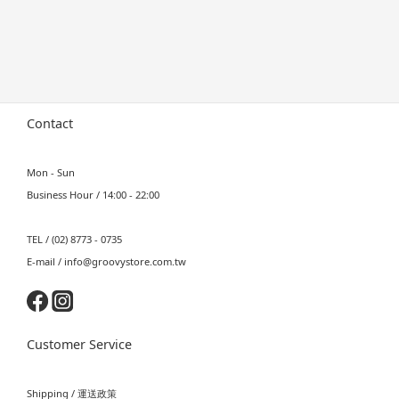
Contact
Mon - Sun
Business Hour / 14:00 - 22:00
TEL / (02) 8773 - 0735
E-mail / info@groovystore.com.tw
Customer Service
Shipping / 運送政策