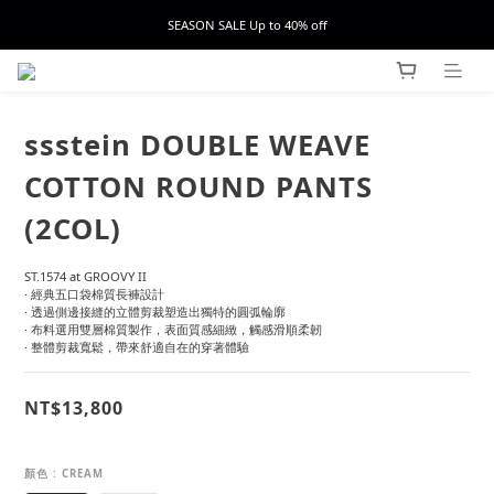
SEASON SALE Up to 40% off
ssstein DOUBLE WEAVE
COTTON ROUND PANTS
(2COL)
ST.1574 at GROOVY II
· 經典五口袋棉質長褲設計
· 透過側邊接縫的立體剪裁塑造出獨特的圓弧輪廓
· 布料選用雙層棉質製作，表面質感細緻，觸感滑順柔韌
· 整體剪裁寬鬆，帶來舒適自在的穿著體驗
NT$13,800
顏色
: CREAM