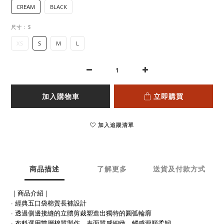
CREAM
BLACK
尺寸
: S
XS
S
M
L
加入購物車
立即購買
加入追蹤清單
商品描述
了解更多
送貨及付款方式
｜商品介紹｜
· 經典五口袋棉質長褲設計
· 透過側邊接縫的立體剪裁塑造出獨特的圓弧輪廓
· 布料選用雙層棉質製作，表面質感細緻，觸感滑順柔韌