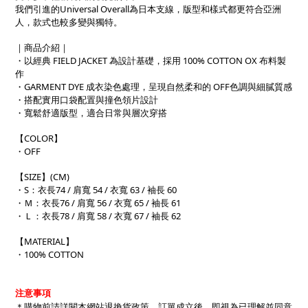
我們引進的Universal Overall為日本支線，版型和樣式都更符合亞洲
人，款式也較多變與獨特。
｜商品介紹｜
・以經典 FIELD JACKET 為設計基礎，採用 100% COTTON OX 布料製
作
・GARMENT DYE 成衣染色處理，呈現自然柔和的 OFF色調與細膩質感
・搭配實用口袋配置與撞色領片設計
・寬鬆舒適版型，適合日常與層次穿搭
【COLOR】
・OFF
【SIZE】(CM)
・S：衣長74 / 肩寬 54 / 衣寬 63 / 袖長 60
・Ｍ：衣長76 / 肩寬 56 / 衣寬 65 / 袖長 61
・Ｌ：衣長78 / 肩寬 58 / 衣寬 67 / 袖長 62
【MATERIAL】
・100% COTTON
注意事項
＊購物前請詳閱本網站退換貨政策。訂單成立後，即視為已理解並同意