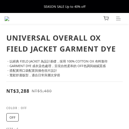
SEASON SALE Up to 40% off
UNIVERSAL OVERALL OX
FIELD JACKET GARMENT DYE
・以經典 FIELD JACKET 為設計基礎，採用 100% COTTON OX 布料製作
・GARMENT DYE 成衣染色處理，呈現自然柔和的 OFF色調與細膩質感
・搭配實用口袋配置與撞色領片設計
・寬鬆舒適版型，適合日常與層次穿搭
NT$3,288
NT$5,480
COLOR
: OFF
OFF