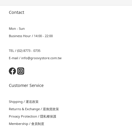
Contact
Mon - Sun
Business Hour / 14:00 - 22:00
TEL / (02) 8773 - 0735
E-mail / info@groovystore.com.tw
Customer Service
Shipping / 運送政策
Returns & Exchange / 退換貨政策
Privacy Protection / 隱私權保護
Membership / 會員制度