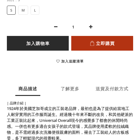
SIZE
: S
S
M
L
加入購物車
立即購買
加入追蹤清單
商品描述
了解更多
送貨及付款方式
| 品牌介紹 |
1924年於美國芝加哥成立的工裝老品牌，最初也是為了提供給當地工
人耐穿實用的工作服而誕生。經過幾十年來不斷的改良，和其他硬派的
工業正裝比起來，Universal Overall現今的感覺多了都會的休閒時尚
感。一併也有更多適合女孩子的款式登場，其品牌使用柔軟的拉絨織
物，是不需經過多次洗滌便很親膚的面料，褪去了工裝給人的古板感
受，多了輕鬆現代的視覺較果。