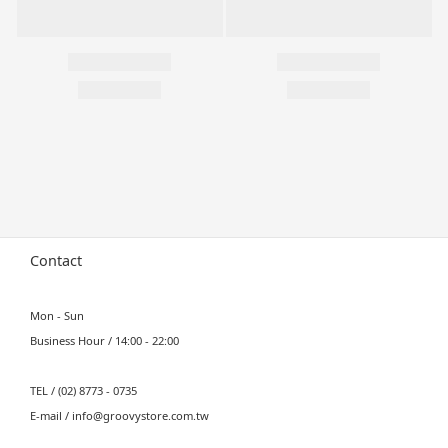
Contact
Mon - Sun
Business Hour / 14:00 - 22:00
TEL / (02) 8773 - 0735
E-mail / info@groovystore.com.tw