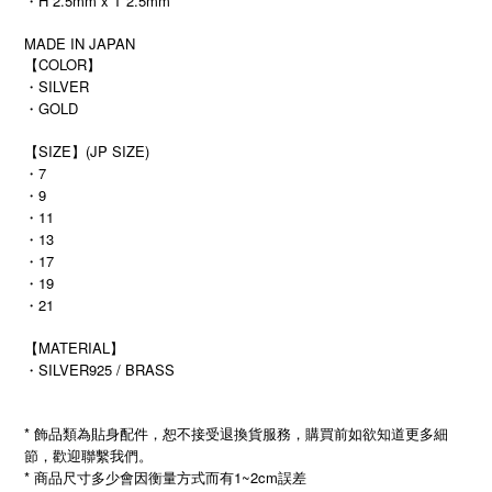
・H 2.5mm x T 2.5mm
MADE IN JAPAN
【COLOR】
・SILVER
・GOLD
【SIZE】(JP SIZE)
・7
・9
・11
・13
・17
・19
・21
【MATERIAL】
・SILVER925 / BRASS
* 飾品類為貼身配件，恕不接受退換貨服務，購買前如欲知道更多細
節，歡迎聯繫我們。
* 商品尺寸多少會因衡量方式而有1~2cm誤差