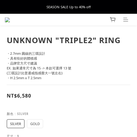
SEASON SALE Up to 40% off
UNKNOWN "TRIPLE2" RING
・2.7mm 圓線的三環設計
・具有恰好的體積感
・品牌官方尺寸建議
EX. 如果通常尺寸為 15 -> 本款可選擇 13 號
(三環設計比普通戒指感覺大一號左右)
・H 2.5mm x T 2.5mm
NT$6,580
顏色
: SILVER
SILVER
GOLD
尺寸
: 9