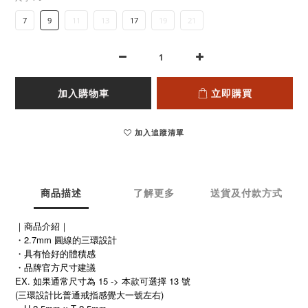
7
9
11
13
17
19
21
加入購物車
立即購買
加入追蹤清單
商品描述
了解更多
送貨及付款方式
｜商品介紹｜
・2.7mm 圓線的三環設計
・具有恰好的體積感
・品牌官方尺寸建議
EX. 如果通常尺寸為 15 -> 本款可選擇 13 號
(
)
三環設計比普通戒指感覺大一號左右