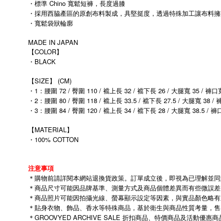
・標準 Chino 寬鬆短褲，長度過膝
・採用西脇產區的原創布料製成，具堅挺度，透過特殊加工讓布料擁
・寬鬆袋狀輪廓
MADE IN JAPAN
【COLOR】
・BLACK
【SIZE】 (CM)
・1：腰圍 72 / 臀圍 110 / 襠上長 32 / 襠下長 26 / 大腿寬 35 / 褲口
・2：腰圍 80 / 臀圍 118 / 襠上長 33.5 / 襠下長 27.5 / 大腿寬 38 /
・3：腰圍 84 / 臀圍 120 / 襠上長 34 / 襠下長 28 / 大腿寬 38.5 / 褲
【MATERIAL】
・100% COTTON
注意事項
＊購物前請詳閱本網站退換貨政策。訂單成立後，即視為已理解並同
＊商品尺寸可能因品牌基準、測量方式及商品個體差異而有些微誤差
＊商品照片可能因拍攝光線、螢幕顯示設定等因素，與實品顏色略有
＊貼身衣物、飾品、香水等特殊商品，基於衛生與商品性質考量，售
＊GROOVYED ARCHIVE SALE 折扣商品、特價商品及活