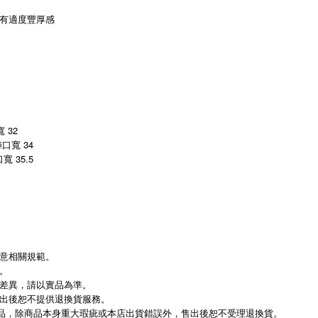
有適度豐厚感
寬 32
 褲口寬 34
口寬 35.5
意相關規範。
。
差異，請以實品為準。
出後恕不提供退換貨服務。
動優惠商品，除商品本身重大瑕疵或本店出貨錯誤外，售出後恕不受理退換貨。