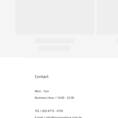
Contact
Mon - Sun
Business Hour / 14:00 - 22:00
TEL / (02) 8773 - 0735
E-mail / info@groovystore.com.tw