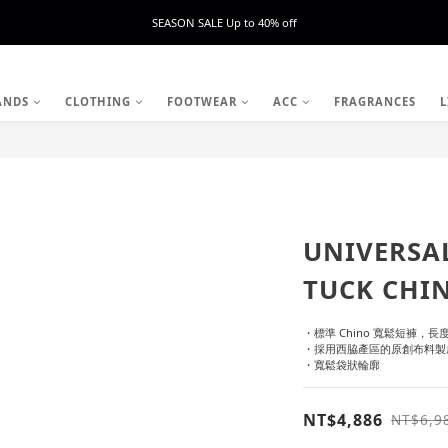
SEASON SALE Up to 40% off
ANDS
CLOTHING
FOOTWEAR
ACC
FRAGRANCES
L
UNIVERSA
TUCK CHI
・標準 Chino 寬鬆短褲，長
・採用西脇產區的原創布料製
・寬鬆袋狀輪廓
NT$4,886
NT$6,9